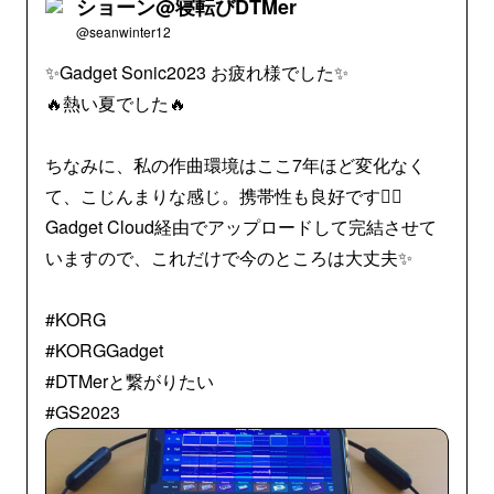
ショーン@寝転びDTMer
@seanwinter12
✨Gadget Sonic2023 お疲れ様でした✨
🔥熱い夏でした🔥
ちなみに、私の作曲環境はここ7年ほど変化なく
て、こじんまりな感じ。携帯性も良好です👍🏻
Gadget Cloud経由でアップロードして完結させて
いますので、これだけで今のところは大丈夫✨
#KORG
#KORGGadget
#DTMerと繋がりたい
#GS2023