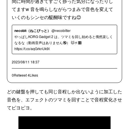
間に時間が過ぎてすごく捗った気分になったりし
てますw 音を鳴らしながらつまみで音色を変えて
いくのもシンセの醍醐味ですね😊
necobit（ねこびっと）
@necobitter
やっぱしKORG Gadget 2 は、ツマミを回し始めると俄然楽しく
なるな（動画音声はありません🔇） 🐱🤌🎛️
https://t.co/aqGrknUk9I
2023/08/11 18:37
0Retweet
4Likes
どの鍵盤を押しても同じ音程しか出ないように加工した
音色を、エフェクトのツマミを回すことで音程変化させ
てピヨピヨ。