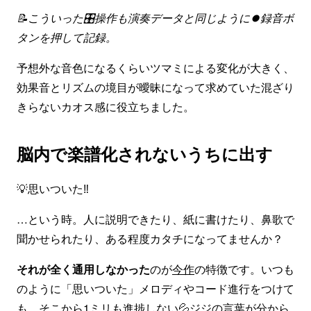
📝こういった🎛操作も演奏データと同じように⏺録音ボ
タンを押して記録。
予想外な音色になるくらいツマミによる変化が大きく、
効果音とリズムの境目が曖昧になって求めていた混ざり
きらないカオス感に役立ちました。
脳内で楽譜化されないうちに出す
💡思いついた‼️
…という時。人に説明できたり、紙に書けたり、鼻歌で
聞かせられたり、ある程度カタチになってませんか？
それが全く通用しなかった
のが
今作
の特徴です。いつも
のように「思いついた」メロディやコード進行をつけて
も、そこから1ミリも進捗しない💦ジジの言葉が分から