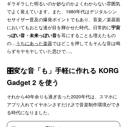
ギラギラした明るいのか妙なのかよくわからない雰囲気
でよく覚えています。また、1980年代はデジタルシン
セサイザー普及の爆発ポイントでもあり、音楽／楽器面
においてもおとな達が目を輝かせた時代。日常的に
宇宙
っぽい音・未来っぽい音
を耳にすることも増えたもの
の…
うちにあった楽器
ではどこを押してもそんな音は鳴
らずモヤモヤしていた思ひで…。
🎛変な音「も」手軽に作れる KORG
Gadget 2 を使う
それから40年余りも過ぎ去った2020年代は、スマホに
アプリ入れてイヤホンさすだけ🤳で音楽制作環境ができ
る時代になりました。