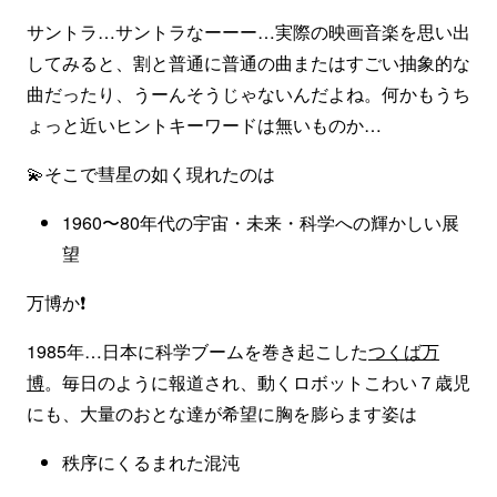
サントラ…サントラなーーー…実際の映画音楽を思い出
してみると、割と普通に普通の曲またはすごい抽象的な
曲だったり、うーんそうじゃないんだよね。何かもうち
ょっと近いヒントキーワードは無いものか…
💫そこで彗星の如く現れたのは
1960〜80年代の宇宙・未来・科学への輝かしい展
望
万博か❗️
1985年…日本に科学ブームを巻き起こした
つくば万
博
。毎日のように報道され、動くロボットこわい７歳児
にも、大量のおとな達が希望に胸を膨らます姿は
秩序にくるまれた混沌