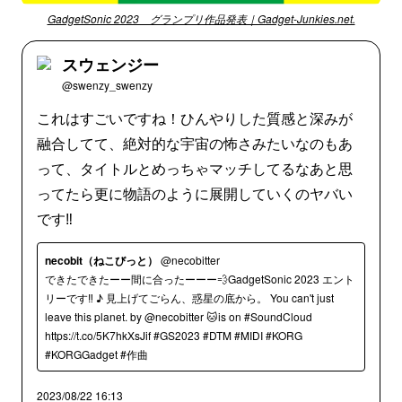
GadgetSonic 2023 グランプリ作品発表｜Gadget-Junkies.net.
スウェンジー
@swenzy_swenzy
これはすごいですね！ひんやりした質感と深みが
融合してて、絶対的な宇宙の怖さみたいなのもあ
って、タイトルとめっちゃマッチしてるなあと思
ってたら更に物語のように展開していくのヤバい
です‼︎
necobit（ねこびっと）
@necobitter
できたできたーー間に合ったーーー💨GadgetSonic 2023 エント
リーです‼️ ♪ 見上げてごらん、惑星の底から。 You can't just
leave this planet. by @necobitter 🐱is on #SoundCloud
https://t.co/5K7hkXsJif #GS2023 #DTM #MIDI #KORG
#KORGGadget #作曲
2023/08/22 16:13