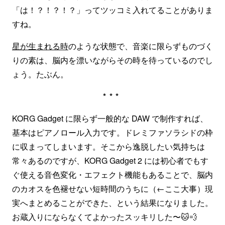
「は！？！？！？」ってツッコミ入れてることがありま
すね。
星が生まれる時
のような状態で、音楽に限らずものづく
りの素は、脳内を漂いながらその時を待っているのでし
ょう。たぶん。
***
KORG Gadget に限らず一般的な DAW で制作すれば、
基本はピアノロール入力です。ドレミファソラシドの枠
に収まってしまいます。そこから逸脱したい気持ちは
常々あるのですが、KORG Gadget 2 には初心者でもす
ぐ使える音色変化・エフェクト機能もあることで、脳内
のカオスを色褪せない短時間のうちに（←ここ大事）現
実へまとめることができた、という結果になりました。
お蔵入りにならなくてよかったスッキリした〜🐱💨