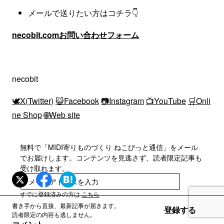
メールで送りたい方はコチラ👇
necobit.comお問い合わせフォーム
necobit
🕊X(Twitter
)
😺Facebook
📷Instagram
📺YouTube
🛒Onli
ne Shop
🌐Web site
無料で「MIDI寄りものづくり ねこびっと通信」をメール
でお届けします。コンテンツを見逃さず、読者限定記事も
受け取れます。
登録
すでに登録済みの方は
こちら
書き手から直接、最新記事が届きます。
登録する
読者限定の内容も逃しません。