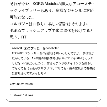
それが今や、KORG Moduleの膨大なアコースティ
ックライブラリーもあり、多様なジャンルに対応
可能となった。
コルガジェは曲作りに易しい設計はそのままに、
弛まぬブラッシュアップで常に進化を続けてると
思う。RT
necobit（ねこびっと）
@necobitter
#GS2023 エントリー全作品👂聴き終わったんですが、 多様性が
広がっている…❗️ 2年前の初参加時は🐱💭イマドキDTMはカッチ
リだな〜印象だったのに、 皆さんテンポやタイミングを揺らし
てなくても（音色がブリブリゴリゴリでも）曲の空気まで有機的
に作り込めてておもしろ🎶
2023/08/21 20:06
3Retweet
17Likes