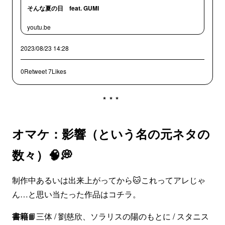
そんな夏の日 feat. GUMI
youtu.be
2023/08/23 14:28
0Retweet
7Likes
***
オマケ：影響（という名の元ネタの
数々）🧠💭
制作中あるいは出来上がってから🐱これってアレじゃ
ん…と思い当たった作品はコチラ。
書籍
📙三体 / 劉慈欣、ソラリスの陽のもとに / スタニス