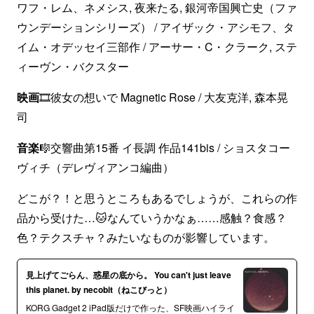
ワフ・レム、ネメシス, 夜来たる, 銀河帝国興亡史（ファ
ウンデーションシリーズ） / アイザック・アシモフ、タ
イム・オデッセイ三部作 / アーサー・C・クラーク, ステ
ィーヴン・バクスター
映画
🎞彼女の想いで Magnetic Rose / 大友克洋, 森本晃
司
音楽
🎼交響曲第15番 イ長調 作品141bis / ショスタコー
ヴィチ（デレヴィアンコ編曲）
どこが？！と思うところもあるでしょうが、これらの作
品から受けた…🐱なんていうかなぁ……感触？食感？
色？テクスチャ？みたいなものが影響しています。
見上げてごらん、惑星の底から。 You can't just leave
this planet. by necobit（ねこびっと）
KORG Gadget 2 iPad版だけで作った、SF映画ハイライ