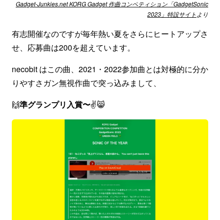
Gadget-Junkies.net KORG Gadget 作曲コンペティション「GadgetSonic
2023」特設サイト
より
有志開催なのですが毎年熱い夏をさらにヒートアップさ
せ、応募曲は200を超えています。
necobit はこの曲、2021・2022参加曲とは対極的に分か
りやすさガン無視作曲で突っ込みまして、
🙌
準グランプリ入賞〜
✌️😸