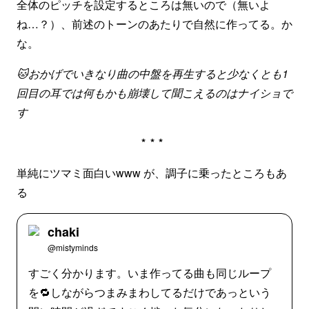
全体のピッチを設定するところは無いので（無いよ
ね…？）、前述のトーンのあたりで自然に作ってる。か
な。
🐱おかげでいきなり曲の中盤を再生すると少なくとも1
回目の耳では何もかも崩壊して聞こえるのはナイショで
す
***
単純にツマミ面白いwww が、調子に乗ったところもあ
る
chaki
@mistyminds
すごく分かります。いま作ってる曲も同じループ
を🔁しながらつまみまわしてるだけであっという