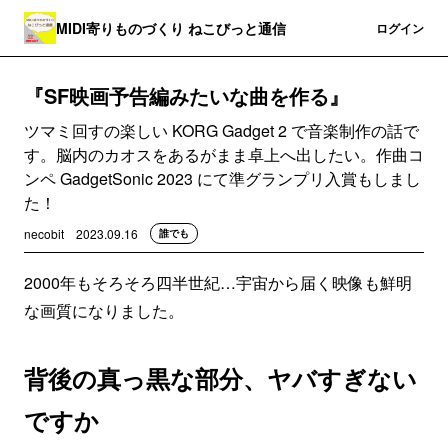
MIDI寄りものづくり ねこびっと通信
登録
ログイン
『SF映画予告編みたいな曲を作る』
ツマミ回すの楽しい KORG Gadget 2 で音楽制作の話で
す。脳内のカオスをあるがまま卓上へ出したい。作曲コ
ンペ GadgetSonic 2023 にて準グランプリ入賞もしまし
た！
necobit
2023.09.16
誰でも
2000年もそろそろ四半世紀…宇宙から届く映像も鮮明
な画質になりました。
背後の真っ黒な部分、ヤバすぎない
ですか