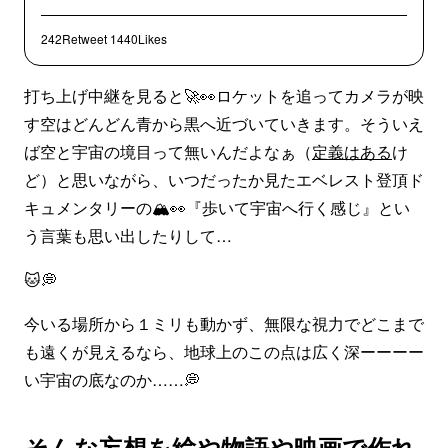
242Retweet
1440Likes
打ち上げ中継を見ると🚀👀ロケットを追ってカメラが映
す空はどんどん青から黒へ近づいていきます。そういえ
ば空と宇宙の境目って無いんだよなぁ（
定義はある
け
ど）と思いながら、いつだったか見たエベレスト登頂ド
キュメンタリーの🏔👀『歩いて宇宙へ行く感じ』とい
う言葉も思い出したりして…
🐱💭
今いる場所から１ミリも動かず、無限な視力でどこまで
も遠くが見えるなら、地球上のこの点は広く深ーーーー
い宇宙の底なのか……💭
そんな妄想を絵や物語や映画で作れ