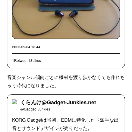
2023/09/04 18:44
1Retweet
18Likes
音楽ジャンル傾向ごとに機材を渡り歩かなくても作れち
ゃう時代になりました。
くらんけ@Gadget-Junkies.net
@Gadget_Junkies
KORG Gadgetは当初、EDMに特化したド派手な出
音とサウンドデザインが売りだった。