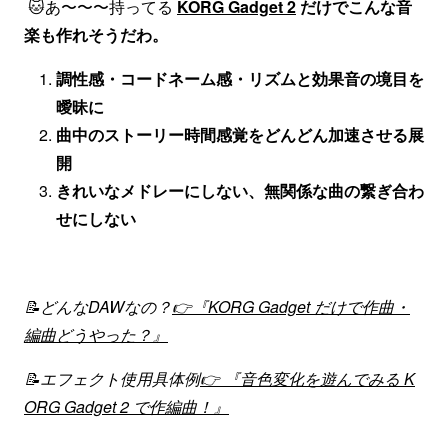
🐱あ〜〜〜持ってる
KORG Gadget 2
だけでこんな音
楽も作れそうだわ。
調性感・コードネーム感・リズムと効果音の境目を
曖昧に
曲中のストーリー時間感覚をどんどん加速させる展
開
きれいなメドレーにしない、無関係な曲の繋ぎ合わ
せにしない
📝どんなDAWなの？
👉『KORG Gadget だけで作曲・
編曲どうやった？』
📝エフェクト使用具体例
👉 『音色変化を遊んでみる K
ORG Gadget 2 で作編曲！』