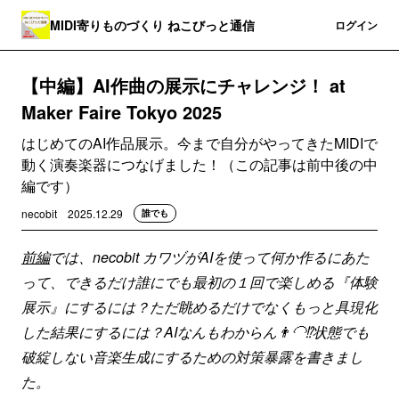
MIDI寄りものづくり ねこびっと通信
登録
ログイン
【中編】AI作曲の展示にチャレンジ！ at
Maker Faire Tokyo 2025
はじめてのAI作品展示。今まで自分がやってきたMIDIで
動く演奏楽器につなげました！（この記事は前中後の中
編です）
necobit
2025.12.29
誰でも
前編
では、necobit カワヅがAIを使って何か作るにあた
って、できるだけ誰にでも最初の１回で楽しめる『体験
展示』にするには？ただ眺めるだけでなくもっと具現化
した結果にするには？AIなんもわからん👨‍🦲⁉️状態でも
破綻しない音楽生成にするための対策暴露を書きまし
た。