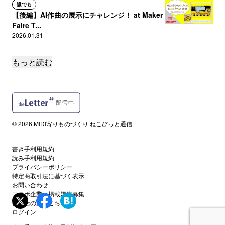
誰でも
【後編】AI作曲の展示にチャレンジ！ at Maker
Faire T...
2026.01.31
もっと読む
誰でも
【前編】AI作曲の展示にチャレンジ！ at Maker
Faire T...
2025.11.15
誰でも
© 2026 MIDI寄りものづくり ねこびっと通信
人のプロダクトに参加する時、大事なこと
2025.11.01
書き手利用規約
読み手利用規約
誰でも
プライバシーポリシー
KORG Gadget チョットワカルになった夏
特定商取引法に基づく表示
お問い合わせ
2025.09.07
コラボ企業・掲載媒体募集
代理店の方はこちら
ログイン
誰でも
ロボット運動会を見に北京に行ってきた