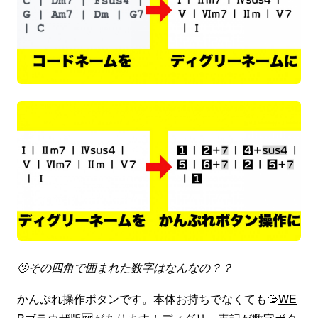
🫤その四角で囲まれた数字はなんなの？？
かんぷれ操作ボタンです。本体お持ちでなくても🫱
WE