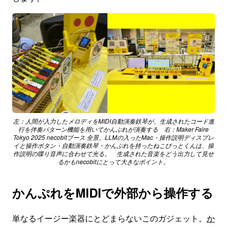
左：人間が入力したメロディをMIDI自動演奏鉄琴が、生成されたコード進
行を伴奏パターン機能を用いてかんぷれが演奏する 右：Maker Faire
Tokyo 2025 necobitブース 全景。LLMの入ったMac・操作説明ディスプレ
イと操作ボタン・自動演奏鉄琴・かんぷれを持ったねこびっとくんは、操
作説明の喋り音声に合わせて光る。 生成された音楽をどう出力して見せ
るかもnecobitにとって大きなポイント。
かんぷれをMIDIで外部から操作する
単なるイージー楽器にとどまらないこのガジェット。
か