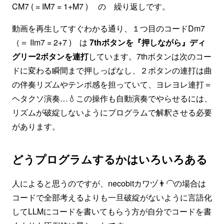
CM7 ( = IM7 = 1+M7 ) の 繰り返しです。
動画を再生してすぐわかる通り、１つ目のコードDm7
（＝ IIm7 = 2+7 ) は
7thボタンを『押しながら』ディ
グリー2ボタンを連打
しています。7thボタンは次のコー
ドに変わる瞬間まで押しっぱなし、２ボタンの連打は曲
の伴奏リズムやテンポ感を担っていて、ヨレヨレ連打＝
ヘタクソ演奏…💧この操作も自動演奏でやらせるには、
リズムが破綻しないようにプログラムで解釈させる必要
があります。
どうプログラムするかはいろいろある
人によると思うのですが、necobitカワヅ👨‍🦲の場合は
コードで全部考えるよりも一旦破綻がないように言語化
してLLMにコードを書いてもらう方が自分でコードを書