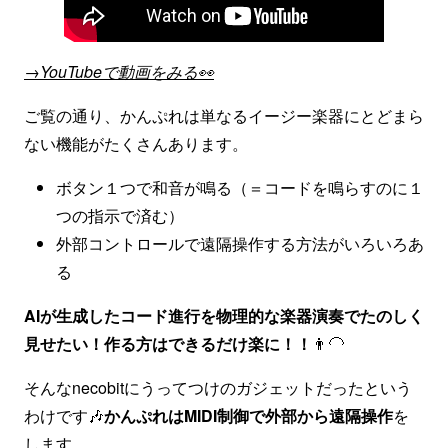
→YouTubeで動画をみる👀
ご覧の通り、かんぷれは単なるイージー楽器にとどまら
ない機能がたくさんあります。
ボタン１つで和音が鳴る（＝コードを鳴らすのに１
つの指示で済む）
外部コントロールで遠隔操作する方法がいろいろあ
る
AIが生成したコード進行を物理的な楽器演奏でたのしく
見せたい！作る方はできるだけ楽に！！
👨‍🦲
そんなnecobitにうってつけのガジェットだったという
わけです🎶
かんぷれはMIDI制御で外部から遠隔操作
を
します。