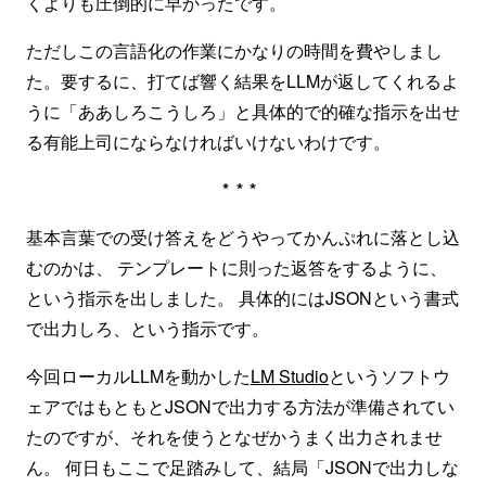
くよりも圧倒的に早かったです。
ただしこの言語化の作業にかなりの時間を費やしまし
た。要するに、打てば響く結果をLLMが返してくれるよ
うに「ああしろこうしろ」と具体的で的確な指示を出せ
る有能上司にならなければいけないわけです。
***
基本言葉での受け答えをどうやってかんぷれに落とし込
むのかは、 テンプレートに則った返答をするように、
という指示を出しました。 具体的にはJSONという書式
で出力しろ、という指示です。
今回ローカルLLMを動かした
LM Studio
というソフトウ
ェアではもともとJSONで出力する方法が準備されてい
たのですが、それを使うとなぜかうまく出力されませ
ん。 何日もここで足踏みして、結局「JSONで出力しな